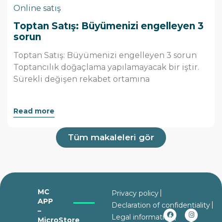
Online satış
Toptan Satış: Büyümenizi engelleyen 3
sorun
Toptan Satış: Büyümenizi engelleyen 3 sorun
Toptancılık doğaçlama yapılamayacak bir iştir.
Sürekli değişen rekabet ortamına
Read more
Tüm makaleleri gör
MC
Privacy policy
APP
Declaration of confidentiality
–
Legal information
MicroStore