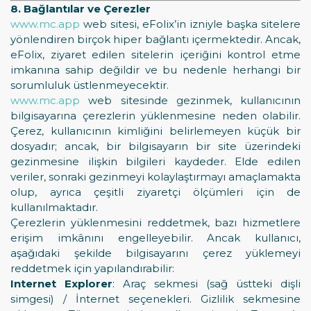
8. Bağlantılar ve Çerezler
www.mc.app
web sitesi, eFolix’in izniyle başka sitelere
yönlendiren birçok hiper bağlantı içermektedir. Ancak,
eFolix, ziyaret edilen sitelerin içeriğini kontrol etme
imkanına sahip değildir ve bu nedenle herhangi bir
sorumluluk üstlenmeyecektir.
www.mc.app
web sitesinde gezinmek, kullanıcının
bilgisayarına çerezlerin yüklenmesine neden olabilir.
Çerez, kullanıcının kimliğini belirlemeyen küçük bir
dosyadır; ancak, bir bilgisayarın bir site üzerindeki
gezinmesine ilişkin bilgileri kaydeder. Elde edilen
veriler, sonraki gezinmeyi kolaylaştırmayı amaçlamakta
olup, ayrıca çeşitli ziyaretçi ölçümleri için de
kullanılmaktadır.
Çerezlerin yüklenmesini reddetmek, bazı hizmetlere
erişim imkânını engelleyebilir. Ancak kullanıcı,
aşağıdaki şekilde bilgisayarını çerez yüklemeyi
reddetmek için yapılandırabilir:
Internet Explorer
: Araç sekmesi (sağ üstteki dişli
simgesi) / İnternet seçenekleri. Gizlilik sekmesine