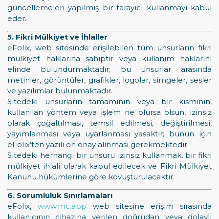
güncellemeleri yapılmış bir tarayıcı kullanmayı kabul
eder.
5. Fikri Mülkiyet ve İhlaller
eFolix, web sitesinde erişilebilen tüm unsurların fikri
mülkiyet haklarına sahiptir veya kullanım haklarını
elinde bulundurmaktadır; bu unsurlar arasında
metinler, görüntüler, grafikler, logolar, simgeler, sesler
ve yazılımlar bulunmaktadır.
Sitedeki unsurların tamamının veya bir kısmının,
kullanılan yöntem veya işlem ne olursa olsun, izinsiz
olarak çoğaltılması, temsil edilmesi, değiştirilmesi,
yayımlanması veya uyarlanması yasaktır; bunun için
eFolix’ten yazılı ön onay alınması gerekmektedir.
Sitedeki herhangi bir unsuru izinsiz kullanmak, bir fikri
mülkiyet ihlali olarak kabul edilecek ve Fikri Mülkiyet
Kanunu hükümlerine göre kovuşturulacaktır.
6. Sorumluluk Sınırlamaları
eFolix,
www.mc.app
web sitesine erişim sırasında
kullanıcının cihazına verilen doğrudan veya dolaylı