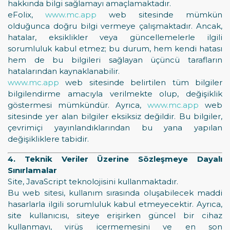
hakkında bilgi sağlamayı amaçlamaktadır.
eFolix,
www.mc.app
web sitesinde mümkün
olduğunca doğru bilgi vermeye çalışmaktadır. Ancak,
hatalar, eksiklikler veya güncellemelerle ilgili
sorumluluk kabul etmez; bu durum, hem kendi hatası
hem de bu bilgileri sağlayan üçüncü tarafların
hatalarından kaynaklanabilir.
www.mc.app
web sitesinde belirtilen tüm bilgiler
bilgilendirme amacıyla verilmekte olup, değişiklik
göstermesi mümkündür. Ayrıca,
www.mc.app
web
sitesinde yer alan bilgiler eksiksiz değildir. Bu bilgiler,
çevrimiçi yayınlandıklarından bu yana yapılan
değişikliklere tabidir.
4. Teknik Veriler Üzerine Sözleşmeye Dayalı
Sınırlamalar
Site, JavaScript teknolojisini kullanmaktadır.
Bu web sitesi, kullanım sırasında oluşabilecek maddi
hasarlarla ilgili sorumluluk kabul etmeyecektir. Ayrıca,
site kullanıcısı, siteye erişirken güncel bir cihaz
kullanmayı, virüs içermemesini ve en son