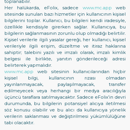
toplanabilir.
Her halükarda, eFolix, sadece
www.mc.app
web
sitesinde sunulan bazı hizmetler için kullanıcının kişisel
bilgilerini toplar. Kullanıcı, bu bilgileri kendi iradesiyle,
özellikle kendisiyle girerken sağlar. Kullanıcıya, bu
bilgilerin sağlanmasının zorunlu olup olmadığı belirtilir.
Kişisel verilerle ilgili yasalar gereği, her kullanıcı, kişisel
verileriyle ilgili erişim, düzeltme ve itiraz haklarına
sahiptir; talebini yazılı ve imzalı olarak, imzalı kimlik
belgesi ile birlikte, yanıtın gönderileceği adresi
belirterek yapmalıdır.
www.mc.app
web sitesinin kullanıcılarından hiçbir
kişisel bilgi, kullanıcının rızası olmadan
yayınlanmayacak, paylaşılmayacak, transfer
edilmeyecek veya herhangi bir medya aracılığıyla
üçüncü taraflara satılmayacaktır. Sadece eFolix’in devri
durumunda, bu bilgilerin potansiyel alıcıya iletilmesi
söz konusu olabilir ve bu alıcı da kullanıcıya yönelik
verilerin saklanması ve değiştirilmesi yükümlülüğüne
tabi olacaktır.