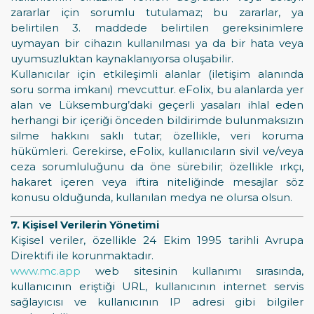
zararlar için sorumlu tutulamaz; bu zararlar, ya
belirtilen 3. maddede belirtilen gereksinimlere
uymayan bir cihazın kullanılması ya da bir hata veya
uyumsuzluktan kaynaklanıyorsa oluşabilir.
Kullanıcılar için etkileşimli alanlar (iletişim alanında
soru sorma imkanı) mevcuttur. eFolix, bu alanlarda yer
alan ve Lüksemburg’daki geçerli yasaları ihlal eden
herhangi bir içeriği önceden bildirimde bulunmaksızın
silme hakkını saklı tutar; özellikle, veri koruma
hükümleri. Gerekirse, eFolix, kullanıcıların sivil ve/veya
ceza sorumluluğunu da öne sürebilir; özellikle ırkçı,
hakaret içeren veya iftira niteliğinde mesajlar söz
konusu olduğunda, kullanılan medya ne olursa olsun.
7. Kişisel Verilerin Yönetimi
Kişisel veriler, özellikle 24 Ekim 1995 tarihli Avrupa
Direktifi ile korunmaktadır.
www.mc.app
web sitesinin kullanımı sırasında,
kullanıcının eriştiği URL, kullanıcının internet servis
sağlayıcısı ve kullanıcının IP adresi gibi bilgiler