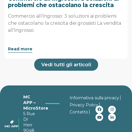
problemi che ostacolano la crescita
dei grossisti
Commercio all’ingrosso: 3 soluzioni ai problemi
che ostacolano la crescita dei grossisti La vendita
all’ingrosso
Read more
Vedi tutti gli articoli
MC
Informativa sulla privacy
APP –
Privacy Policy
MicroStore
Contatto
5 Rue
Dr
Herr
9048